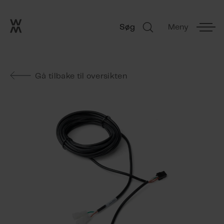
Go to frontpage
Skip navigation
Søg
Meny
Søg
Gå tilbake til oversikten