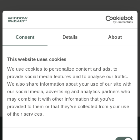
Hovedtrekkene
Consent
Details
About
Produkt detaljer
Komfortventilation
This website uses cookies
Produktet kan anvendes til
We use cookies to personalize content and ads, to
Specifikationer
komfortventilation for at sikre, at
Molex MicroFit-stik kan modstå driftstemperaturer
provide social media features and to analyse our traffic.
bygningens brugere nyder et
op til 125°C. Udskift venligst stikket med et
behageligt indeklima.
We also share information about your use of our site with
keramisk stik, hvis installationen kræver højere
our social media, advertising and analytics partners who
Downloads
temperaturmodstand.
may combine it with other information that you’ve
Brandventilation
provided to them or that they’ve collected from your use
Kablerne skal trækkes iht. DBI vejledning 27 og
of their services.
Materiale
Produktet kan anvendes til
Erhvervs og Byggestyrelsens eksempelsamling om
brandventilation og bruger naturlige
Silikone, sort
brandsikring af byggeri.
drivkræfter til effektiv udblæsning af
Produktblad
MotorLink® - intelligent styring av
røg og varme.
Consent