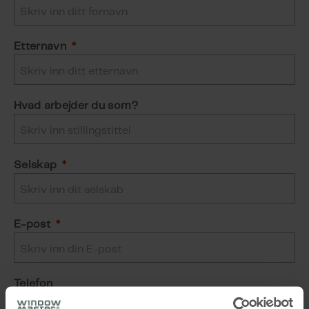
Etternavn
Hvad arbejder du som?
Selskap
E-post
Telefon