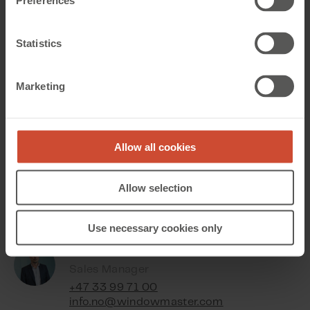
Preferences
Ved å akseptere, samtykker du til å motta fremtidig
kommunikasjon som nyhetsbrev fra WindowMaster. Du
kan alltid melde deg av igjen.
Statistics
Marketing
Kontakt oss
Allow all cookies
Ring til våre spesialister
Allow selection
Mandag - Fredag
8:00 - 16:00
Use necessary cookies only
Jens L. Mathiasen
Sales Manager
+47 33 99 71 00
info.no@windowmaster.com