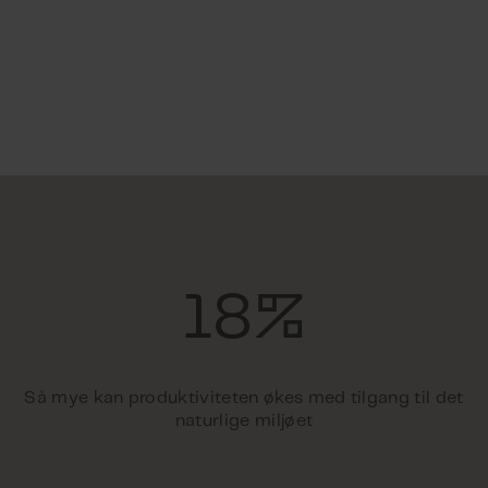
18%
Så mye kan produktiviteten økes med tilgang til det
naturlige miljøet