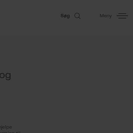
Søg
Meny
 og
hjelpe