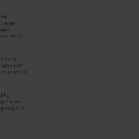
ke,
messige
også
skal være
, selv om
ingen. Det
 leve opp til
urlig
og hjelper
 prosjekter.