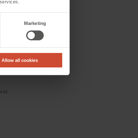
 services.
ier
n kan ha den
Marketing
eten,
e
Allow all cookies
åre er
e av
brid