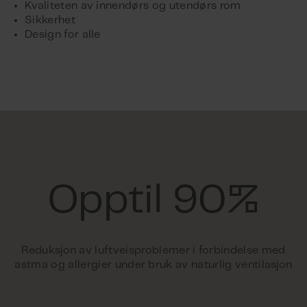
Kvaliteten av innendørs og utendørs rom
Sikkerhet
Design for alle
Opptil 90%
Reduksjon av luftveisproblemer i forbindelse med
astma og allergier under bruk av naturlig ventilasjon