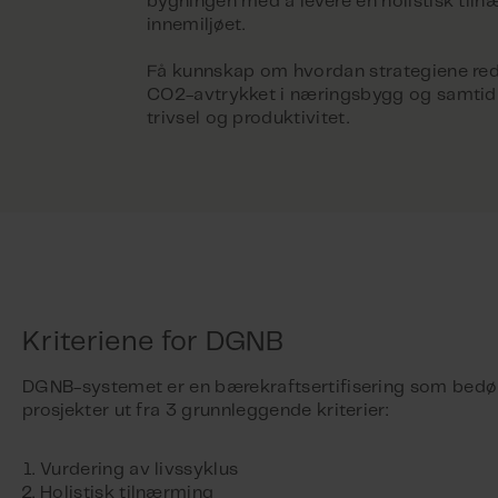
bygningen med å levere en holistisk tilnæ
innemiljøet.
Få kunnskap om hvordan strategiene re
CO2-avtrykket i næringsbygg og samtid
trivsel og produktivitet.
Kriteriene for DGNB
DGNB-systemet er en bærekraftsertifisering som be
prosjekter ut fra 3 grunnleggende kriterier:
Vurdering av livssyklus
Holistisk tilnærming