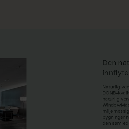
Den nat
innflyt
Naturlig ven
DGNB-kvalit
naturlig ven
WindowMaste
miljømessig
bygninger m
den samlede