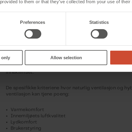
 provided to them or that they’ve collected from your use of their
innvirkning på sosiokulturelle kriter
Kriteriene der naturlig ventilasjon og hybrid ventilasjo
Preferences
Statistics
største innvirkningen, finnes innenfor den sosiale kvalit
spesielt hvis de er designet og implementert riktig.
Løsninger fra WindowMaster er utviklet med den nyest
teknologien og kan ha en innvirkning på mange av de
 only
Allow selection
sosiokulturelle kriteriene. Det kan de fordi løsningene v
designet med fokus på å forbedre brukernes opplevels
inneklimaet.
De spesifikke kriteriene hvor naturlig ventilasjon og hy
ventilasjon kan tjene poeng:
Varmekomfort
Innemiljøets luftkvalitet
Lydkomfort
Brukerstyring