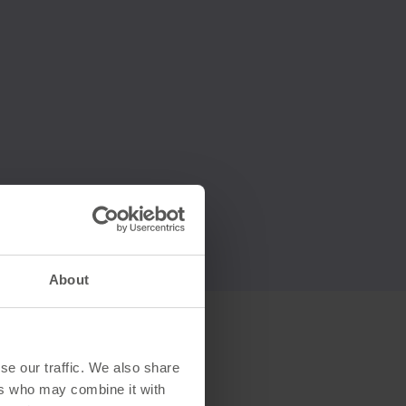
About
se our traffic. We also share
ers who may combine it with
g