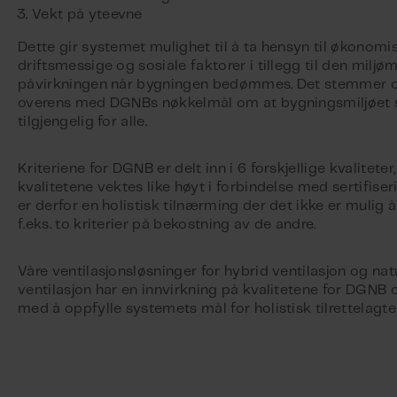
Vekt på yteevne
Dette gir systemet mulighet til å ta hensyn til økonomis
driftsmessige og sosiale faktorer i tillegg til den miljø
påvirkningen når bygningen bedømmes. Det stemmer 
overens med DGNBs nøkkelmål om at bygningsmiljøet 
tilgjengelig for alle.
Kriteriene for DGNB er delt inn i 6 forskjellige kvaliteter
kvalitetene vektes like høyt i forbindelse med sertifiser
er derfor en holistisk tilnærming der det ikke er mulig å
f.eks. to kriterier på bekostning av de andre.
Våre ventilasjonsløsninger for hybrid ventilasjon og nat
ventilasjon har en innvirkning på kvalitetene for DGNB 
med å oppfylle systemets mål for holistisk tilrettelagte