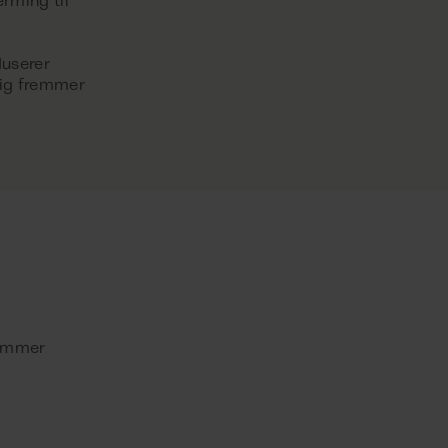
rming til
duserer
ig fremmer
dømmer