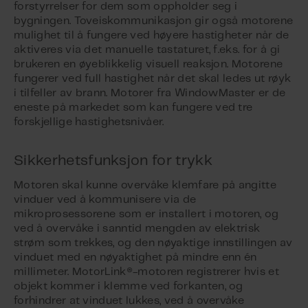
forstyrrelser for dem som oppholder seg i
bygningen. Toveiskommunikasjon gir også motorene
mulighet til å fungere ved høyere hastigheter når de
aktiveres via det manuelle tastaturet, f.eks. for å gi
brukeren en øyeblikkelig visuell reaksjon. Motorene
fungerer ved full hastighet når det skal ledes ut røyk
i tilfeller av brann. Motorer fra WindowMaster er de
eneste på markedet som kan fungere ved tre
forskjellige hastighetsnivåer.
Sikkerhetsfunksjon for trykk
Motoren skal kunne overvåke klemfare på angitte
vinduer ved å kommunisere via de
mikroprosessorene som er installert i motoren, og
ved å overvåke i sanntid mengden av elektrisk
strøm som trekkes, og den nøyaktige innstillingen av
vinduet med en nøyaktighet på mindre enn én
millimeter. MotorLink®-motoren registrerer hvis et
objekt kommer i klemme ved forkanten, og
forhindrer at vinduet lukkes, ved å overvåke