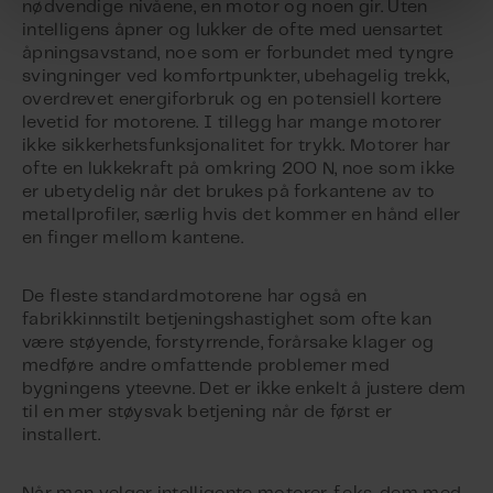
nødvendige nivåene, en motor og noen gir. Uten
intelligens åpner og lukker de ofte med uensartet
åpningsavstand, noe som er forbundet med tyngre
svingninger ved komfortpunkter, ubehagelig trekk,
overdrevet energiforbruk og en potensiell kortere
levetid for motorene. I tillegg har mange motorer
ikke sikkerhetsfunksjonalitet for trykk. Motorer har
ofte en lukkekraft på omkring 200 N, noe som ikke
er ubetydelig når det brukes på forkantene av to
metallprofiler, særlig hvis det kommer en hånd eller
en finger mellom kantene.
De fleste standardmotorene har også en
fabrikkinnstilt betjeningshastighet som ofte kan
være støyende, forstyrrende, forårsake klager og
medføre andre omfattende problemer med
bygningens yteevne. Det er ikke enkelt å justere dem
til en mer støysvak betjening når de først er
installert.