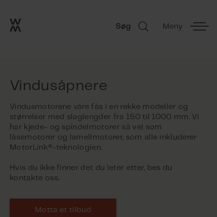
Go to frontpage
Skip navigation
Søg
Meny
Søg
Vindusåpnere
Vindusmotorene våre fås i en rekke modeller og
størrelser med slaglengder fra 150 til 1000 mm. Vi
har kjede- og spindelmotorer så vel som
låsemotorer og lamellmotorer, som alle inkluderer
MotorLink®-teknologien.
Hvis du ikke finner det du leter etter, bes du
kontakte oss.
Motta et tilbud