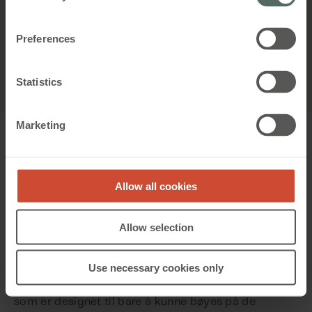
Kontakt oss hvis du har spørsmål om å
finne riktig motor
Preferences
Kontakt en spesialist
Statistics
Marketing
Hvordan varierer motorene?
Det er mange motorer på markedet av forskjellig
Allow all cookies
kvalitet og med forskjellige egenskaper. Valget av
motor har en direkte virkning på bygningens
yteevne, samlede kostnader og kundenes komfort
Allow selection
og tilfredshet.
Use necessary cookies only
De fleste standardmotorer inneholder bare litt eller
ingen intelligens. De består av en pyntet sykkelkjede
som er designet til bare å kunne bøyes på de