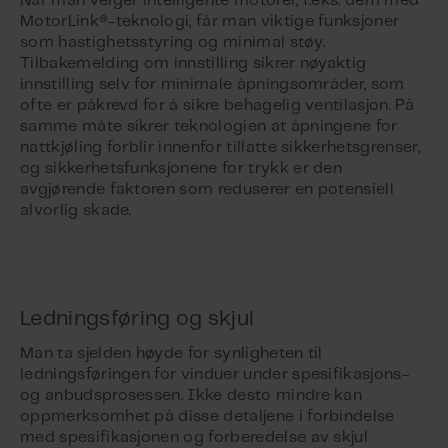
Når man velger intelligente motorer, f.eks. dem med
MotorLink®-teknologi, får man viktige funksjoner
som hastighetsstyring og minimal støy.
Tilbakemelding om innstilling sikrer nøyaktig
innstilling selv for minimale åpningsområder, som
ofte er påkrevd for å sikre behagelig ventilasjon. På
samme måte sikrer teknologien at åpningene for
nattkjøling forblir innenfor tillatte sikkerhetsgrenser,
og sikkerhetsfunksjonene for trykk er den
avgjørende faktoren som reduserer en potensiell
alvorlig skade.
Ledningsføring og skjul
Man ta sjelden høyde for synligheten til
ledningsføringen for vinduer under spesifikasjons-
og anbudsprosessen. Ikke desto mindre kan
oppmerksomhet på disse detaljene i forbindelse
med spesifikasjonen og forberedelse av skjul