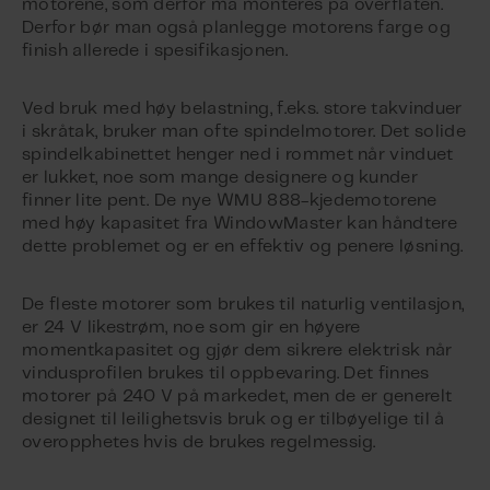
motorene, som derfor må monteres på overflaten.
Derfor bør man også planlegge motorens farge og
finish allerede i spesifikasjonen.
Ved bruk med høy belastning, f.eks. store takvinduer
i skråtak, bruker man ofte spindelmotorer. Det solide
spindelkabinettet henger ned i rommet når vinduet
er lukket, noe som mange designere og kunder
finner lite pent. De nye WMU 888-kjedemotorene
med høy kapasitet fra WindowMaster kan håndtere
dette problemet og er en effektiv og penere løsning.
De fleste motorer som brukes til naturlig ventilasjon,
er 24 V likestrøm, noe som gir en høyere
momentkapasitet og gjør dem sikrere elektrisk når
vindusprofilen brukes til oppbevaring. Det finnes
motorer på 240 V på markedet, men de er generelt
designet til leilighetsvis bruk og er tilbøyelige til å
overopphetes hvis de brukes regelmessig.