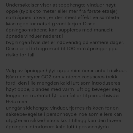
Undersøkelser viser at topphengte vinduer høyt
oppe (typisk to meter eller mer fra første etasje)
som åpnes utover, er den mest effektive samlede
løsningen for naturlig ventilasjon. Disse
åpningsområdene kan suppleres med manuelt
åpnede vinduer nederst i
bygningen hvis det er nødvendig på varmere dager.
Disse er ofte begrenset til 100 mm åpninger pga.
risiko for fall.
Valg av åpninger høyt oppe minimerer antall risikoer.
Når man styrer CO2 om vinteren, reduseres trekk
fordi den lille mengden kald luft som introduseres
høyt oppe, blandes med varm luft og beveger seg
lengre inn i rommet før den faller til personhøyde.
Hvis man
unngår sidehengte vinduer, fjernes risikoen for en
saksebevegelse i personhøyde, noe som ellers kan
utgjøre en sikkerhetsrisiko. I tillegg kan den lavere
åpningen introdusere kald luft i personhøyde.