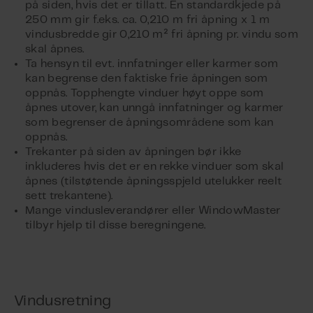
på siden, hvis det er tillatt. En standardkjede på
250 mm gir f.eks. ca. 0,210 m fri åpning x 1 m
vindusbredde gir 0,210 m² fri åpning pr. vindu som
skal åpnes.
Ta hensyn til evt. innfatninger eller karmer som
kan begrense den faktiske frie åpningen som
oppnås. Topphengte vinduer høyt oppe som
åpnes utover, kan unngå innfatninger og karmer
som begrenser de åpningsområdene som kan
oppnås.
Trekanter på siden av åpningen bør ikke
inkluderes hvis det er en rekke vinduer som skal
åpnes (tilstøtende åpningsspjeld utelukker reelt
sett trekantene).
Mange vindusleverandører eller WindowMaster
tilbyr hjelp til disse beregningene.
Vindusretning