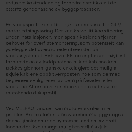
redusere kostnadene og forbedre estetikken i de
etterfølgende fasene av byggeprosessen.
En vindusprofil kan ofte brukes som kanal for 24 V-
motorledningsføring. Det kan kreve litt koordinering
under installasjonen, men spesifikasjonen fjerner
behovet for overflatemontering, som potensielt kan
ødelegge det overordnede utseendet på
vindussystemet. Hvis avtrekkene er plassert høyt, vil
forberedelse av loddpostene, slik at kablene kan
trekkes gjennom, ganske enkelt gjøre det mulig å
skjule kablene oppå tverrposten, noe som dermed
begrenser synligheten av dem på fasaden eller
vinduene. Alternativt kan man vurdere å bruke en
matchende dekkprofil.
Ved VELFAC-vinduer kan motorer skjules inne i
profilen. Andre aluminiumssystemer muliggjør også
denne løsningen, men systemer med en lav profil
inneholder ikke mange muligheter til å skjule