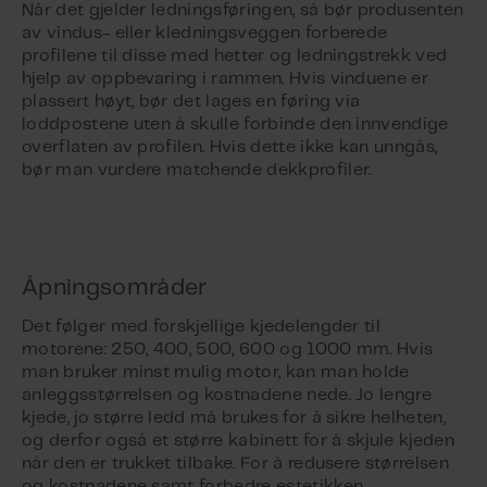
Når det gjelder ledningsføringen, så bør produsenten
av vindus- eller kledningsveggen forberede
profilene til disse med hetter og ledningstrekk ved
hjelp av oppbevaring i rammen. Hvis vinduene er
plassert høyt, bør det lages en føring via
loddpostene uten å skulle forbinde den innvendige
overflaten av profilen. Hvis dette ikke kan unngås,
bør man vurdere matchende dekkprofiler.
Åpningsområder
Det følger med forskjellige kjedelengder til
motorene: 250, 400, 500, 600 og 1000 mm. Hvis
man bruker minst mulig motor, kan man holde
anleggsstørrelsen og kostnadene nede. Jo lengre
kjede, jo større ledd må brukes for å sikre helheten,
og derfor også et større kabinett for å skjule kjeden
når den er trukket tilbake. For å redusere størrelsen
og kostnadene samt forbedre estetikken