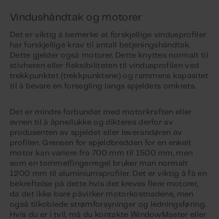
Vindushåndtak og motorer
Det er viktig å bemerke at forskjellige vindusprofiler
har forskjellige krav til antall betjeningshåndtak.
Dette gjelder også motorer. Dette knyttes normalt til
stivheten eller fleksibiliteten til vindusprofilen ved
trekkpunktet (trekkpunktene) og rammens kapasitet
til å bevare en forsegling langs spjeldets omkrets.
Det er mindre forbundet med motorkraften eller
evnen til å åpne/lukke og dikteres derfor av
produsenten av spjeldet eller leverandøren av
profilen. Grensen for spjeldbredden for en enkelt
motor kan variere fra 700 mm til 1500 mm, men
som en tommelfingerregel bruker man normalt
1200 mm til aluminiumsprofiler. Det er viktig å få en
bekreftelse på dette hvis det kreves flere motorer,
da det ikke bare påvirker motorkostnadene, men
også tilkoblede strømforsyninger og ledningsføring.
Hvis du er i tvil, må du kontakte WindowMaster eller