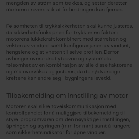
mengden av strøm som trekkes, og setter deretter
motoren i revers slik at forhindringen kan fjernes.
Følsomheten til trykksikkerheten skal kunne justeres,
da sikkerhetsfunksjonen for trykk er en faktor i
motorens lukkekraft kombinert med størrelsen og
vekten av vinduet samt konfigurasjonen av vinduet,
hengslene og stivheten til selve profilen. Derfor
avhenger overordnet yteevne og systemets
følsomhet av en kombinasjon av alle disse faktorene
og må overvåkes og justeres, da de nødvendige
kreftene kan endre seg i bygningens levetid.
Tilbakemelding om innstilling av motor
Motoren skal sikre toveiskommunikasjon med
kontrollpanelet for å muliggjøre tilbakemelding til
styre-programvaren om den nøyaktige innstillingen,
åpningen og styringen (mm for mm) samt å fungere
som sikkerhetsindikator for åpne vinduer.