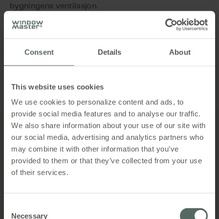
bygningens ventilasjon.
På den måten kan bygningen «puste» effektivt av
seg selv. For det andre brukes motorer også til å
Consent
Details
About
sikre ventilasjon via åpninger utenfor rekkevidde,
f.eks. takvinduer. For det tredje kan de brukes til å
sikre brannventilasjon og dermed forbedre
sikkerheten i bygningen i tilfelle brann.
This website uses cookies
We use cookies to personalize content and ads, to
provide social media features and to analyse our traffic.
We also share information about your use of our site with
our social media, advertising and analytics partners who
may combine it with other information that you’ve
provided to them or that they’ve collected from your use
of their services.
Jens L. Mathiasen
Consent
Necessary
Selection