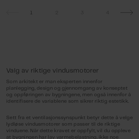
1
2
3
4
Valg av riktige vindusmotorer
Som arkitekt er man eksperten innenfor
planlegging, design og gjennomgang av konseptet
og oppføringen av bygningene, men også innenfor å
identifisere de variablene som sikrer riktig estetikk.
Sett fra et ventilasjonssynspunkt betyr dette å velge
lydløse vindusmotorer som passer til de riktige
vinduene. Når dette kravet er oppfylt, vil du oppleve
at bygningen har lav varmebelastning, ikke noe