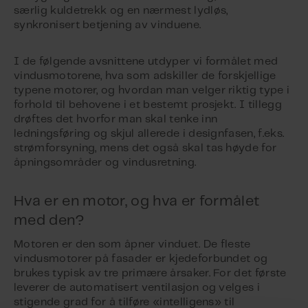
særlig kuldetrekk og en nærmest lydløs,
synkronisert betjening av vinduene.
I de følgende avsnittene utdyper vi formålet med
vindusmotorene, hva som adskiller de forskjellige
typene motorer, og hvordan man velger riktig type i
forhold til behovene i et bestemt prosjekt. I tillegg
drøftes det hvorfor man skal tenke inn
ledningsføring og skjul allerede i designfasen, f.eks.
strømforsyning, mens det også skal tas høyde for
åpningsområder og vindusretning.
Hva er en motor, og hva er formålet
med den?
Motoren er den som åpner vinduet. De fleste
vindusmotorer på fasader er kjedeforbundet og
brukes typisk av tre primære årsaker. For det første
leverer de automatisert ventilasjon og velges i
stigende grad for å tilføre «intelligens» til