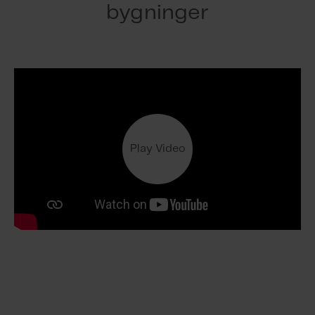
millimeternøyaktighet for beskyttelse av
bygninger
vindustetninger
Play Video