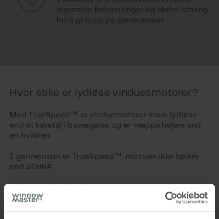
registrere forhindringer og skifte retning
for å gi slipp på gjenstanden.
Hvor stille er lydløse vinduesmotorer?
™
Med TrueSpeed
er vinduemotorer mere lydløse
end et køretøj i bevægelse og er næppe højere end
en hvisken.
™
I gennemsnit er TrueSpeed
-motorer ikke højere
end 30dBA.
Klik nedenfor for at finde ultra lydløse motorer.