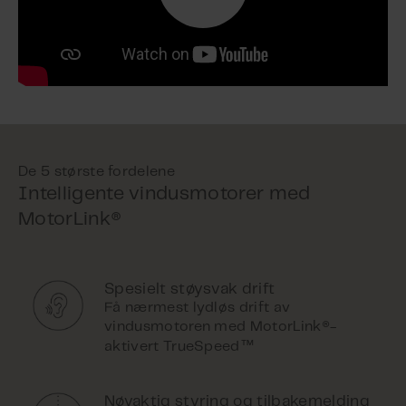
De 5 største fordelene
Intelligente vindusmotorer med
MotorLink®
Spesielt støysvak drift
Få nærmest lydløs drift av
vindusmotoren med MotorLink®-
™
aktivert TrueSpeed
Nøyaktig styring og tilbakemelding