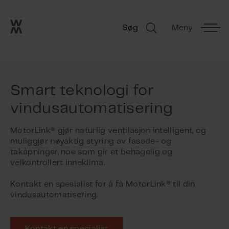
Go to frontpage
Skip navigation
Søg
Meny
Søg
Smart teknologi for
vindusautomatisering
MotorLink® gjør naturlig ventilasjon intelligent, og
muliggjør nøyaktig styring av fasade- og
takåpninger, noe som gir et behagelig og
velkontrollert inneklima.
Kontakt en spesialist for å få MotorLink® til din
vindusautomatisering.
Kontakt en specialist