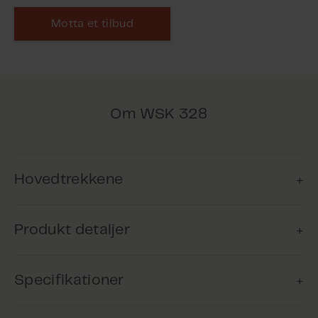
Motta et tilbud
Om WSK 328
Hovedtrekkene
Produkt detaljer
Brandventilation
Produktet kan anvendes til
Specifikationer
brandventilation og bruger naturlige
Dette produkt er udgået - kontakt WindowMaster
drivkræfter til effektiv udblæsning af
for yderligere information.
røg og varme.