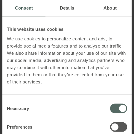
Consent
Details
About
Størrelse
WSA 300 61
125 x 125 x 36 (H x B x D)mm
This website uses cookies
We use cookies to personalize content and ads, to
Farvemuligheder
Røgdetektor
provide social media features and to analyse our traffic.
Grå
We also share information about your use of our site with
Orange
our social media, advertising and analytics partners who
Gul
may combine it with other information that you’ve
provided to them or that they’ve collected from your use
Levering inkluderer
of their services.
Brandtryk med nøgle samt etiket med teksten
„RØGLEM" hhv. "BRANDVENTILATION" (på 18 sprog)
Consent
Necessary
Selection
Preferences