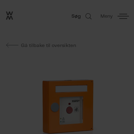
Go to frontpage
Skip navigation
Søg
Meny
Søg
Gå tilbake til oversikten