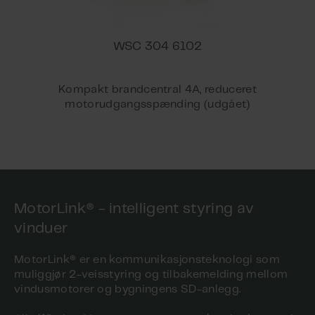
WSC 304 6102
Kompakt brandcentral 4A, reduceret
motorudgangsspænding (udgået)
MotorLink® - intelligent styring av
vinduer
MotorLink® er en kommunikasjonsteknologi som
muliggjør 2-veisstyring og tilbakemelding mellom
vindusmotorer og bygningens SD-anlegg.