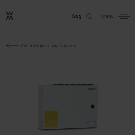
Go to frontpage
Skip navigation
Søg
Meny
Søg
Gå tilbake til oversikten