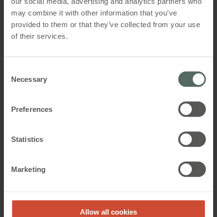
our social media, advertising and analytics partners who
may combine it with other information that you’ve
WSC 310 / 320 STANDARD
provided to them or that they’ve collected from your use
of their services.
™
CompactSmoke
10-20A brandcentral med DIP-
switches til konfiguration af brand- og
Consent
komfortventilation i op til 2 rum / zoner
Necessary
Selection
Preferences
Statistics
Marketing
Allow all cookies