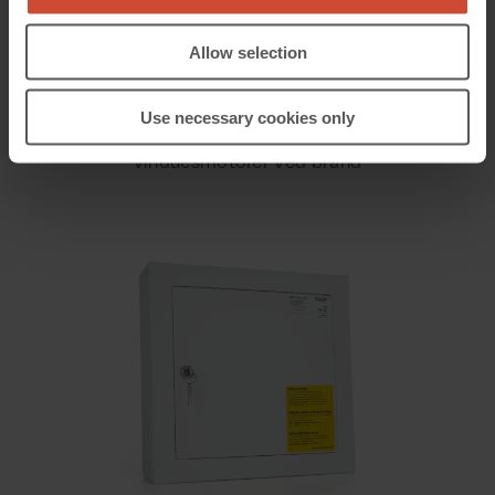
Allow selection
WSC 204
Use necessary cookies only
™
CompactSmoke
4,8A brandcentral - åbner
vinduesmotorer ved brand