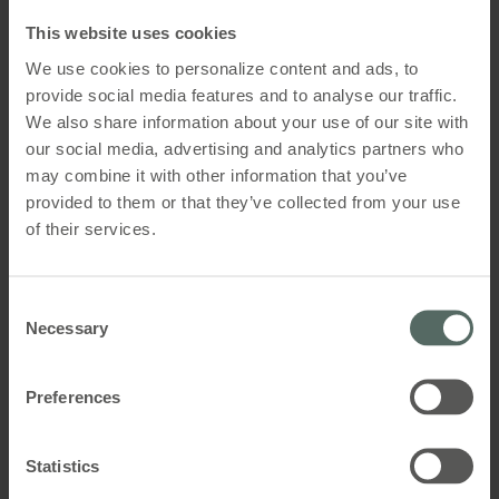
MotorController / brandcentral, som
enheden er tilsluttet.
This website uses cookies
We use cookies to personalize content and ads, to
provide social media features and to analyse our traffic.
Levering inkluderer
We also share information about your use of our site with
Thermo-differentialmelder
our social media, advertising and analytics partners who
may combine it with other information that you’ve
provided to them or that they’ve collected from your use
of their services.
Consent
Necessary
Selection
WSK 502
Preferences
Primær brandtryk i metalhus, med tilslutning for
komponenter
Statistics