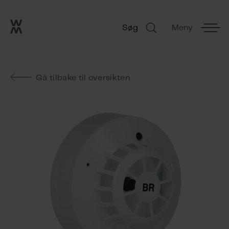
Go to frontpage
Skip navigation
Søg
Meny
Søg
Gå tilbake til oversikten