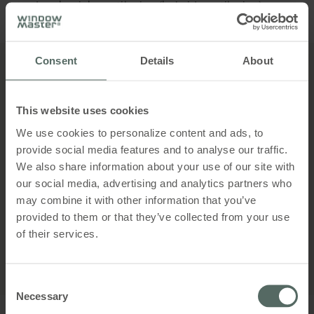
med mekanisk ventilasjon (hybrid ventilasjon).
Consent
Details
About
”Med en så imponerende bygning er det
viktig at vi gir de besøkende en helhetlig
This website uses cookies
opplevelse. Det er ikke nok å kun gi dem
We use cookies to personalize content and ads, to
et «wow øyeblikk» fra utsiden, men vi må
provide social media features and to analyse our traffic.
også ta dette med inn. Inneklimaet spiller
en sentral rolle her. Jeg er derfor
We also share information about your use of our site with
begeistret over at komfortnivået ved bruk
our social media, advertising and analytics partners who
av naturlig ventilasjon er så høyt. Det er
may combine it with other information that you’ve
alltid frisk luft inne, som selvsagt påvirker
provided to them or that they’ve collected from your use
ansatte og besøkende."
of their services.
Mikkel Berg Thorsager
Teknisk leder
Consent
Necessary
Selection