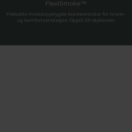
™
FlexiSmoke
Fleksible moduloppbygde brannsentraler for brann-
og komfortventilasjon. Opptil 39 røyksoner.