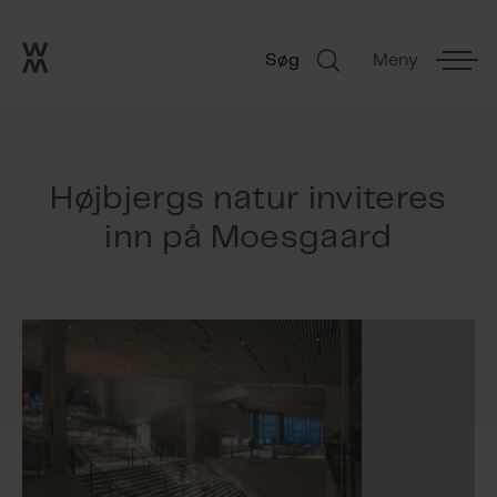
Go to frontpage
Skip navigation
Søg
Meny
Søg
Højbjergs natur inviteres
inn på Moesgaard