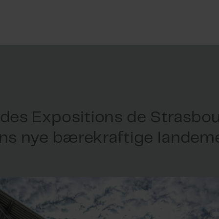
 des Expositions de Strasbou
ns nye bærekraftige landem