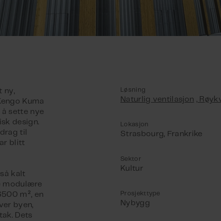
Løsning
t ny,
Naturlig ventilasjon
, Røyk
 Kengo Kuma
å sette nye
isk design.
Lokasjon
drag til
Strasbourg, Frankrike
r blitt
Sektor
Kultur
så kalt
re modulære
Prosjekttype
 6500 m², en
Nybygg
ver byen,
ak. Dets