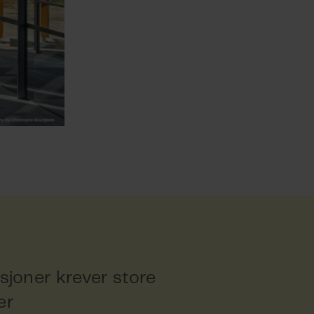
isjoner krever store
er