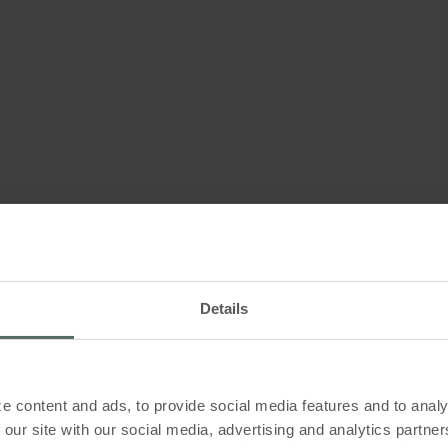
Details
opole i
viklet med
rte
ette
 regnvann,
e content and ads, to provide social media features and to analy
 our site with our social media, advertising and analytics partn