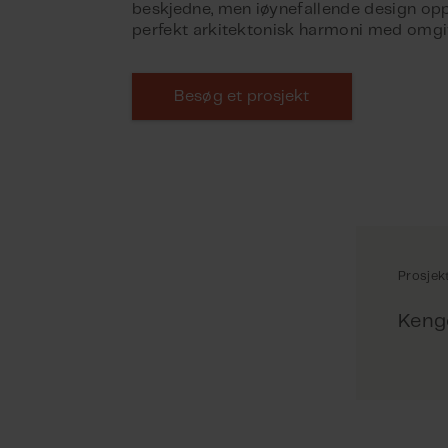
beskjedne, men iøynefallende design op
Besøg et prosjekt
Prosjek
Keng