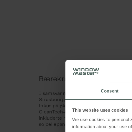
Bærekraft først
Consent
I samsvar med klimaplanen for Eurométr
Strasbourg ble den nye messeparken ut
fokus på økonomi og økologi, og integre
This website uses cookies
CleanTech-løsninger der det var mulig. D
inkluderte muligheter for oppsamling av
We use cookies to personaliz
solcellepaneler og naturlig ventilasjon.
information about your use of