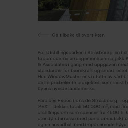
Gå tilbake til oversikten
For Utstillingsparken i Strasbourg, en hel
toppmoderne arrangementsarena, gikk
& Associates i gang med oppgaven med 
standarder for bærekraft og smart, estet
Hos WindowMaster er vi stolte av vårt bi
dette prisbelønte prosjektet, som raskt ha
byens nyeste landemerke.
Parc des Expositions de Strasbourg – og
‘PEX’ – dekker totalt 50 000 m², med fi
utstillingsrom som spenner fra 4500 til
utendørsterrasse med panoramautsikt o
og en hovedhall med imponerende høye t