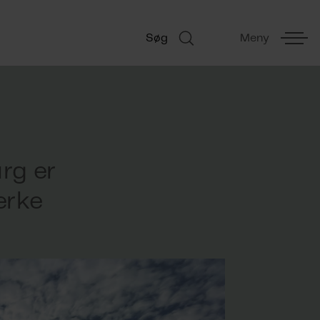
Søg
Meny
rg er
erke