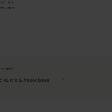
pnår en
tpartnere
o Kuma & Associates