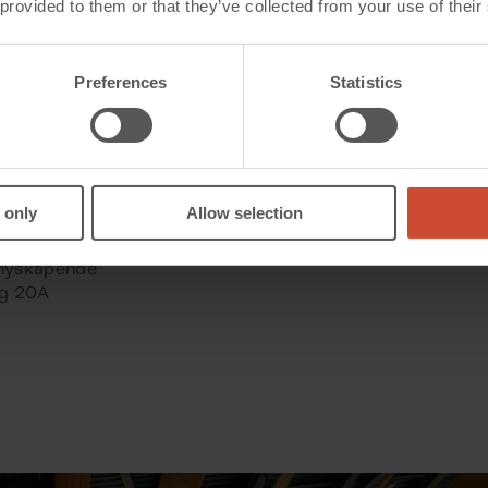
 provided to them or that they’ve collected from your use of their
m vender
ningene,
t produserte
Preferences
Statistics
og gir
g ventilerte
 skråflater,
imal
 only
Allow selection
HVAC-
sociates
 nyskapende
g 20A