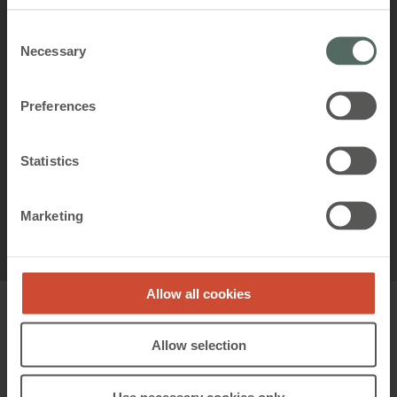
Høy brukertilfredshet
Consent
Necessary
Selection
Systemene våre tjener seg inn på
Preferences
mindre enn 1 år
Statistics
Lav CO2 for bærekraftig bygging
Marketing
Allow all cookies
Allow selection
Use necessary cookies only