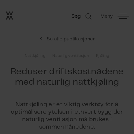
Go to frontpage
Skip navigation
Søg
Meny
Søg
Se alle publikasjoner
Nattkjøling
Naturlig ventilasjon
Kjøling
Reduser driftskostnadene
med naturlig nattkjøling
Nattkjøling er et viktig verktøy for å
optimalisere ytelsen i ethvert bygg der
naturlig ventilasjon må brukes i
sommermånedene.