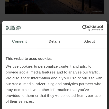
Top 5
Consent
Details
About
Fordelene ved naturlig ventilasjon
This website uses cookies
Bedre plassutnyttelse
We use cookies to personalize content and ads, to
provide social media features and to analyse our traffic.
We also share information about your use of our site with
our social media, advertising and analytics partners who
Lavere energiforbruk
may combine it with other information that you’ve
provided to them or that they’ve collected from your use
of their services.