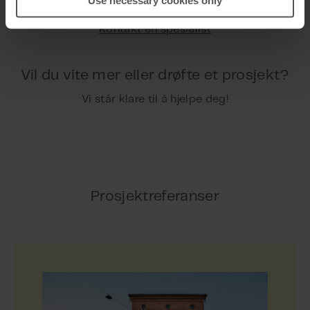
Kontakt en spesialist
Vil du vite mer eller drøfte et prosjekt?
Vi står klare til å hjelpe deg!
Prosjektreferanser