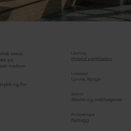
Løsning
onisk bevis
Hybrid ventilasjon
nke på
lsen mellom
Lokasjon
Larvik, Norge
ttrykk og for
Sektor
Skoler og institusjoner
Prosjekttype
Nybygg