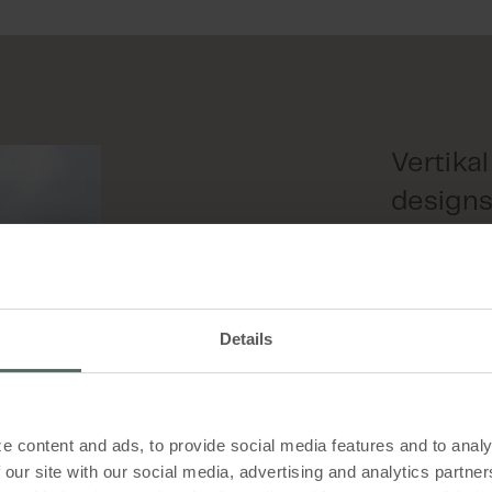
Vertika
designs
Da Mesterfje
CEBRA-arki
skole med e
dette heng
Details
utfordringe
et mindre ov
plass til ute
Resultatet, 
e content and ads, to provide social media features and to analy
2014, var en
 our site with our social media, advertising and analytics partn
motsetning t