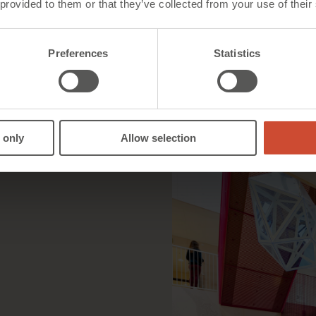
 provided to them or that they’ve collected from your use of their
typisk er pl
med takvind
multifunksjo
Preferences
Statistics
bygningens
skaper en t
utearealene
 only
Allow selection