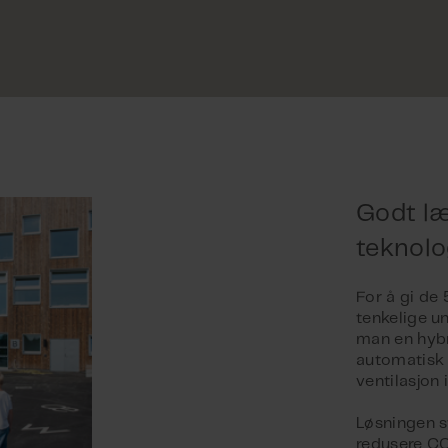
Godt læ
teknolo
For å gi de
tenkelige u
man en hybr
automatisk 
ventilasjon 
Løsningen s
redusere CO