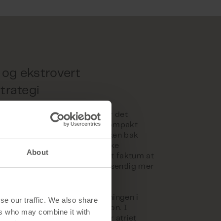
l og ekstrovert
trategi
llet skole skulle oppføres, var det
tektenes visjon å bygge en kompakt
t minimalt CO2-avtrykk. Tanken bak
er sammen med de geotekniske
About
ne i området, men også på det faktum at
erflateareal ville etterlate vesentlig mer
ndørs fasiliteter.
som ble offentliggjort ved åpningen i
se our traffic. We also share
 vakker vertikal trekonstruksjon. I
ers who may combine it with
il tradisjonelle skolebygg der atriet