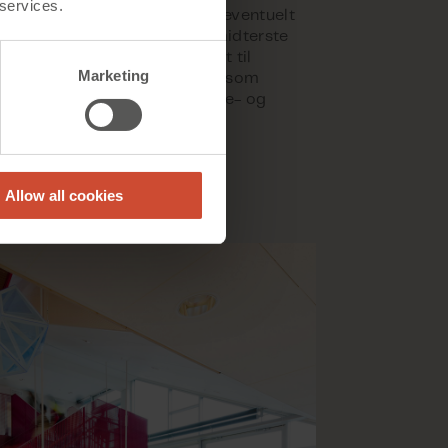
 services.
assert introvert midt i skolen, eventuelt
uer, strekker Mesterfjellets midterste
nelle fellesområde seg helt ut til
Marketing
 glassdominerte fasader, noe som
ydelig forbindelse mellom inne- og
.
Allow all cookies