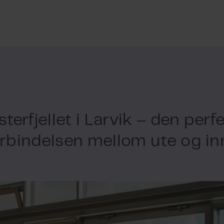
terfjellet i Larvik – den perf
orbindelsen mellom ute og in