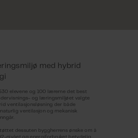
ringsmiljø med hybrid
gi
 530 elevene og 100 lærerne det best
ndervisnings- og læringsmiljøet valgte
id ventilasjonsløsning der både
naturlig ventilasjon og mekanisk
inngår.
tøttet dessuten byggherrens ønske om å
2-nivået og energiforbruket betydelig